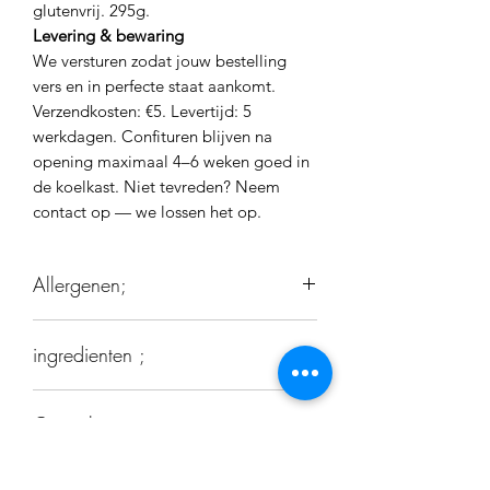
glutenvrij. 295g.
Levering & bewaring
We versturen zodat jouw bestelling
vers en in perfecte staat aankomt.
Verzendkosten: €5. Levertijd: 5
werkdagen. Confituren blijven na
opening maximaal 4–6 weken goed in
de koelkast. Niet tevreden? Neem
contact op — we lossen het op.
Allergenen;
ei
ingredienten ;
lactosevrije boter , suiker , ei ,
Gewicht
kandijsuiker , kaneel , speculaaskruiden
, tapiocabloem , maizena , rijstbloem ,
295 Gr
cocosolie , koolzaadolie , licithine ,