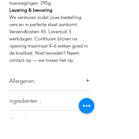
toevoegingen. 295g.
Levering & bewaring
We versturen zodat jouw bestelling
vers en in perfecte staat aankomt.
Verzendkosten: €5. Levertijd: 5
werkdagen. Confituren blijven na
opening maximaal 4–6 weken goed in
de koelkast. Niet tevreden? Neem
contact op — we lossen het op.
Allergenen;
nihil
ingredienten ;
mango, ananas, suiker, vanille,pectine,
Gewicht
citroen
295 Gr